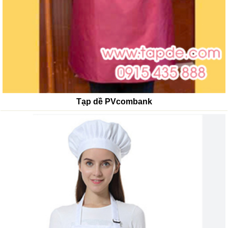
Tạp dề PVcombank