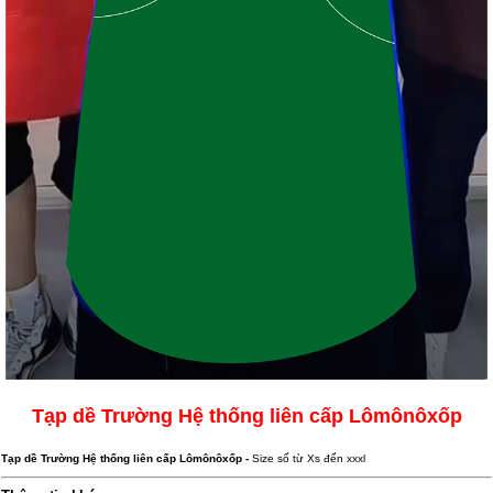
Tạp dề Trường Hệ thống liên cấp Lômônôxốp
Tạp dề Trường Hệ thống liên cấp Lômônôxốp -
Size số từ Xs đến xxxl