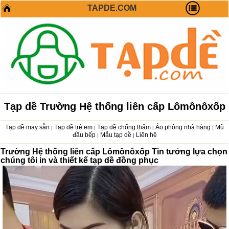
TAPDE.COM
Tạp dề Trường Hệ thống liên cấp Lômônôxốp
Tạp dề may sẵn
Tạp dề trẻ em
Tạp dề chống thấm
Áo phông nhà hàng
Mũ
|
|
|
|
đầu bếp
Mẫu tạp dề
Liên hệ
|
|
Trường Hệ thống liên cấp Lômônôxốp Tin tưởng lựa chọn
chúng tôi in và thiết kế tạp dề đồng phục