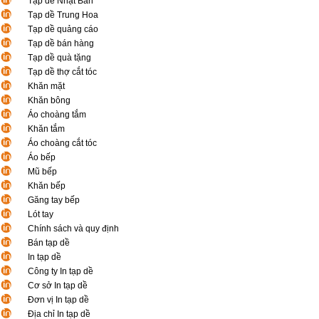
Tạp dề Nhật Bản
Tạp dề Trung Hoa
Tạp dề quảng cáo
Tạp dề bán hàng
Tạp dề quà tặng
Tạp dề thợ cắt tóc
Khăn mặt
Khăn bông
Áo choàng tắm
Khăn tắm
Áo choàng cắt tóc
Áo bếp
Mũ bếp
Khăn bếp
Găng tay bếp
Lót tay
Chính sách và quy định
Bán tạp dề
In tạp dề
Công ty In tạp dề
Cơ sở In tạp dề
Đơn vị In tạp dề
Địa chỉ In tạp dề