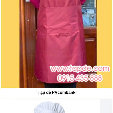
Tạp dề PVcombank