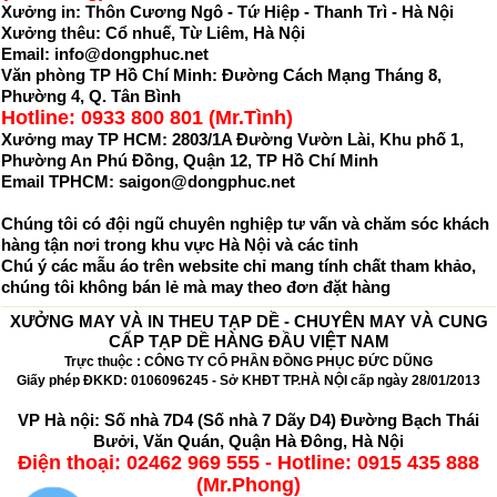
Xưởng in: Thôn Cương Ngô - Tứ Hiệp - Thanh Trì - Hà Nội
Xưởng thêu: Cổ nhuế, Từ Liêm, Hà Nội
Email: info@dongphuc.net
Văn phòng TP Hồ Chí Minh:
Đường Cách Mạng Tháng 8,
Phường 4, Q. Tân Bình
Hotline: 0933 800 801 (Mr.Tình)
Xưởng may TP HCM: 2803/1A Đường Vườn Lài, Khu phố 1,
Phường An Phú Đồng, Quận 12, TP Hồ Chí Minh
Email TPHCM: saigon@dongphuc.net
Chúng tôi có đội ngũ chuyên nghiệp tư vấn và chăm sóc khách
hàng tận nơi trong khu vực Hà Nội và các tỉnh
Chú ý các mẫu áo trên website chỉ mang tính chất tham khảo,
chúng tôi không bán lẻ mà may theo đơn đặt hàng
XƯỞNG MAY VÀ IN THEU TẠP DỀ - CHUYÊN MAY VÀ CUNG
CẤP TẠP DỀ HÀNG ĐẦU VIỆT NAM
Trực thuộc : CÔNG TY CỔ PHẦN ĐỒNG PHỤC ĐỨC DŨNG
Giấy phép ĐKKD: 0106096245 - Sở KHĐT TP.HÀ NỘI cấp ngày 28/01/2013
VP Hà nội: Số nhà 7D4 (Số nhà 7 Dãy D4) Đường Bạch Thái
Bưởi, Văn Quán, Quận Hà Đông, Hà Nội
Điện thoại: 02462 969 555 - Hotline: 0915 435 888
(Mr.Phong)