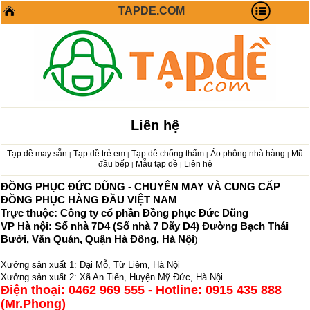
TAPDE.COM
Liên hệ
Tạp dề may sẵn
Tạp dề trẻ em
Tạp dề chống thấm
Áo phông nhà hàng
Mũ
|
|
|
|
đầu bếp
Mẫu tạp dề
Liên hệ
|
|
ĐỒNG PHỤC ĐỨC DŨNG - CHUYÊN MAY VÀ CUNG CẤP
ĐỒNG PHỤC HÀNG ĐẦU VIỆT NAM
Trực thuộc: Công ty cổ phần Đồng phục Đức Dũng
VP Hà nội: Số nhà 7D4 (Số nhà 7 Dãy D4) Đường Bạch Thái
Bưởi, Văn Quán, Quận Hà Đông, Hà Nội
)
Xưởng sản xuất 1: Đại Mỗ, Từ Liêm, Hà Nội
Xưởng sản xuất 2: Xã An Tiến, Huyện Mỹ Đức, Hà Nội
Điện thoại: 0462 969 555 - Hotline: 0915 435 888
(Mr.Phong)