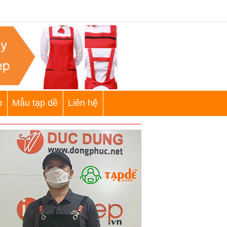
p
Mẫu tạp dề
Liên hệ