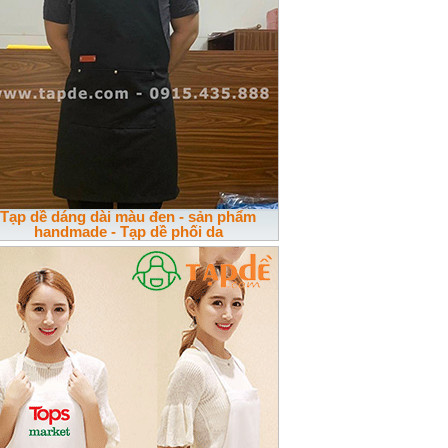
Tạp dề dáng dài màu đen - sản phẩm
handmade - Tạp dề phối da