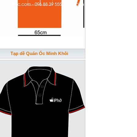
Tạp dề Quán Ốc Minh Khôi