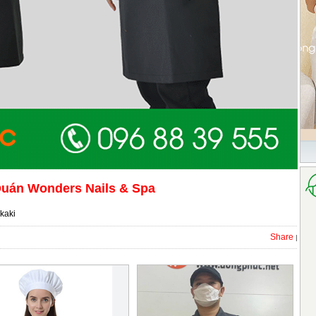
Quán Wonders Nails & Spa
 kaki
Share
|