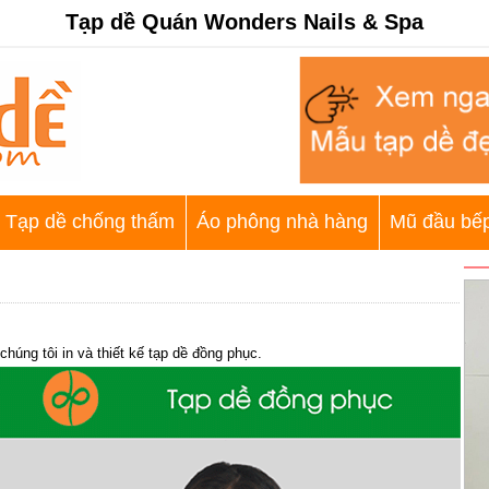
Tạp dề Quán Wonders Nails & Spa
Tạp dề chống thấm
Áo phông nhà hàng
Mũ đầu bế
húng tôi in và thiết kế tạp dề đồng phục.