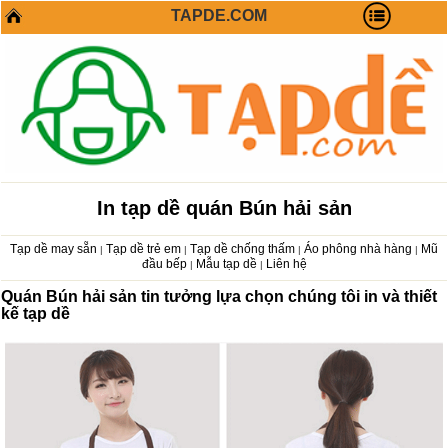
TAPDE.COM
In tạp dề quán Bún hải sản
Tạp dề may sẵn
Tạp dề trẻ em
Tạp dề chống thấm
Áo phông nhà hàng
Mũ
|
|
|
|
đầu bếp
Mẫu tạp dề
Liên hệ
|
|
Quán Bún hải sản tin tưởng lựa chọn chúng tôi in và thiết
kế tạp dề