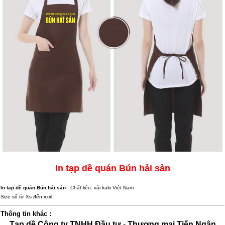
In tạp dề quán Bún hải sản
In tạp dề quán Bún hải sản
- Chất liệu: vải kaki Việt Nam
Size số từ Xs đến xxxl
Thông tin khác :
Tạp dề Công ty TNHH Đầu tư - Thương mại Tiến Ngân