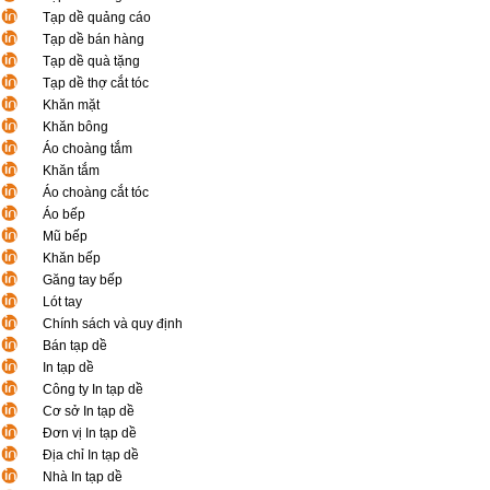
Tạp dề quảng cáo
Tạp dề bán hàng
Tạp dề quà tặng
Tạp dề thợ cắt tóc
Khăn mặt
Khăn bông
Áo choàng tắm
Khăn tắm
Áo choàng cắt tóc
Áo bếp
Mũ bếp
Khăn bếp
Găng tay bếp
Lót tay
Chính sách và quy định
Bán tạp dề
In tạp dề
Công ty In tạp dề
Cơ sở In tạp dề
Đơn vị In tạp dề
Địa chỉ In tạp dề
Nhà In tạp dề