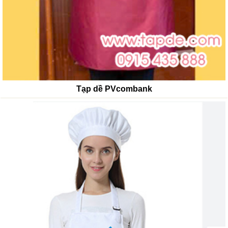
Tạp dề PVcombank