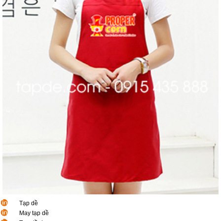
Tạp dề
May tạp dề