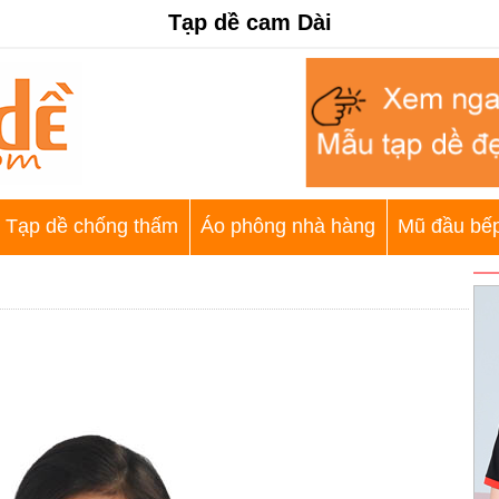
Tạp dề cam Dài
Tạp dề chống thấm
Áo phông nhà hàng
Mũ đầu bế