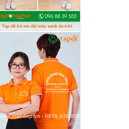
Tạp dề trẻ em dài màu xanh da trời