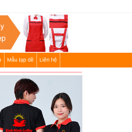
p
Mẫu tạp dề
Liên hệ